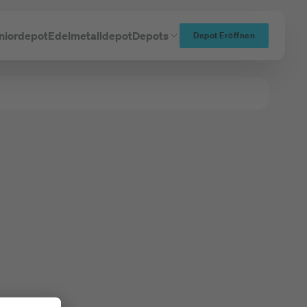
niordepot
Edelmetalldepot
Depots
Depot Eröffnen