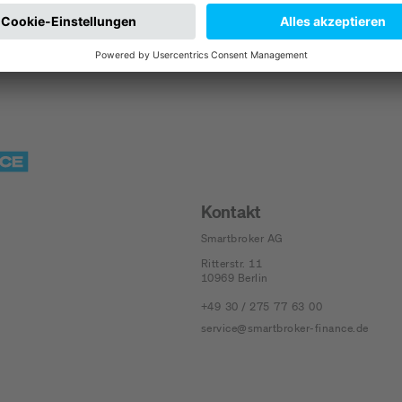
Kontakt
Smartbroker AG
Ritterstr. 11
10969
Berlin
+49 30 / 275 77 63 00
service@smartbroker-finance.de