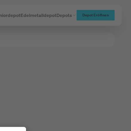
niordepot
Edelmetalldepot
Depots
Depot Eröffnen