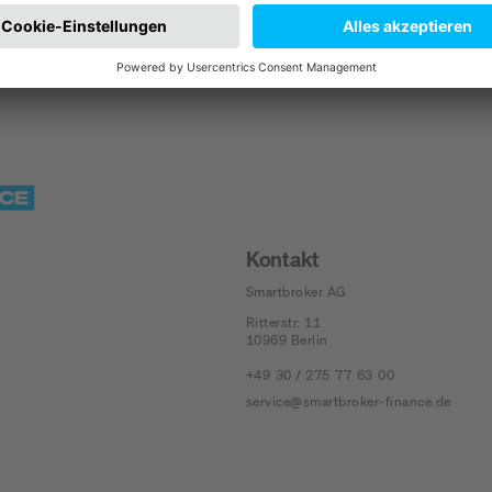
Kontakt
Smartbroker AG
Ritterstr. 11
10969
Berlin
+49 30 / 275 77 63 00
service@smartbroker-finance.de