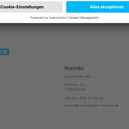
Kontakt
Smartbroker AG
Ritterstr. 11
10969
Berlin
+49 30 / 275 77 63 00
service@smartbroker-finance.de