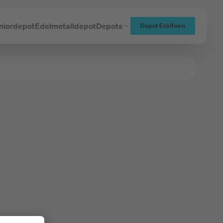
niordepot
Edelmetalldepot
Depots
Depot Eröffnen