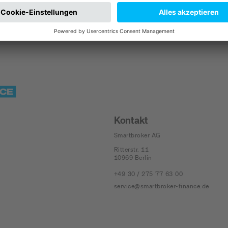
Kontakt
Smartbroker AG
Ritterstr. 11
10969
Berlin
+49 30 / 275 77 63 00
service@smartbroker-finance.de