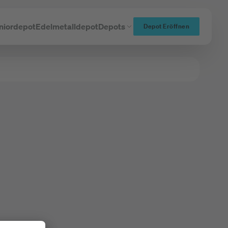
niordepot
Edelmetalldepot
Depots
Depot Eröffnen