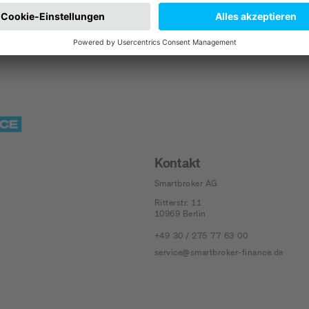
Kontakt
Smartbroker AG
Ritterstr. 11
10969
Berlin
+49 30 / 275 77 63 00
service@smartbroker-finance.de