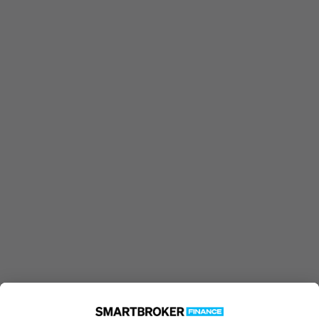
Ausgabeaufschlag
4,00 %
ohne Rabatt
250 €
Einmalanlage möglich ab
25 €
Sparplan möglich ab
Jetzt Investieren