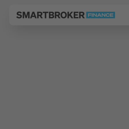
Zurück zu Fonds Finder
Fondsgesellschaft
Union Bancaire Priv�e (Europe
UBAM-USD FLo
Anteile AC U
Typ
WKN
ISIN
Aktienfonds
926377
LU00297615