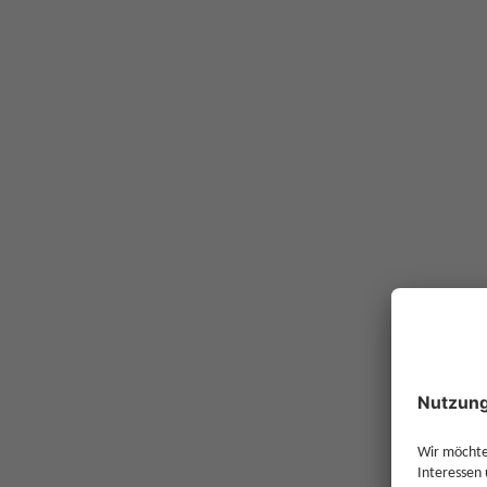
Rabatt im Vergleich
Finden Sie das Depot, dass zu Ihnen passt.
Partnerbank
SMARTBR
Ausgabeaufschlag
mit Rabatt
Ausgabeaufschlag
ohne Rabatt