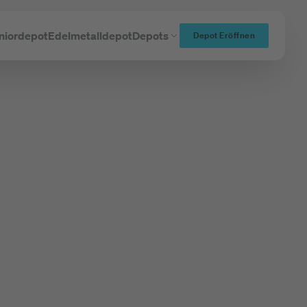
niordepot
Edelmetalldepot
Depots
Depot Eröffnen
nhaber-