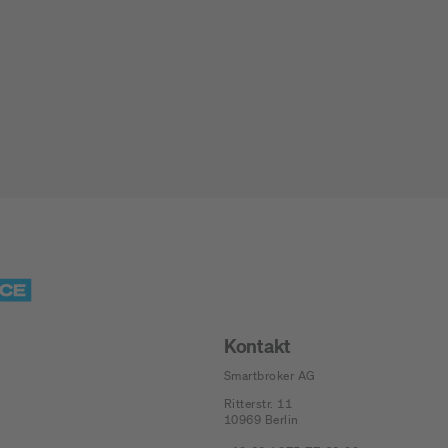
Jetzt Depot mit Sonderkonditionen nutzen
Kontakt
Smartbroker AG
Ritterstr. 11
10969
Berlin