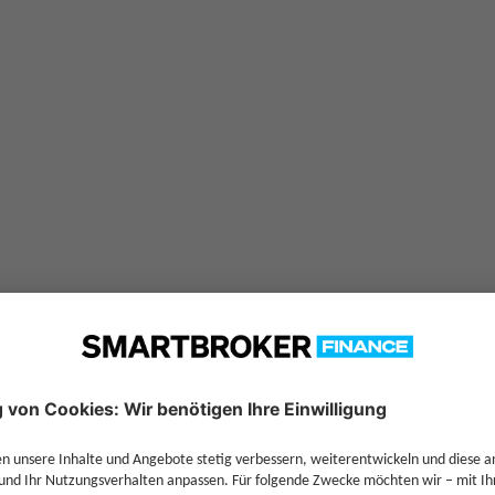
für
UBAM-USD FLoating rate n
OKER+
comdirect
FFB
—
0,00 %
—
—
5,00 %
—