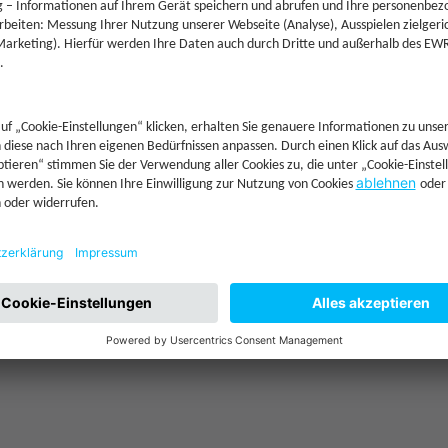
—
250 €
—
—
—
—
Jetzt Investieren