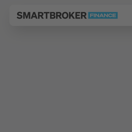
Zurück zu Fonds Finder
Fondsgesellschaft
Schroder Investment Managem
Schroder ISF
Namensanteil
Typ
WKN
ISIN
Aktienfonds
986231
LU00629041