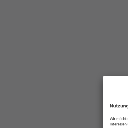
Rabatt im Vergleich
Finden Sie das Depot, dass zu Ihnen passt.
Partnerbank
SMARTBROK
Ausgabeaufschlag
mit Rabatt
Ausgabeaufschlag
ohne Rabatt