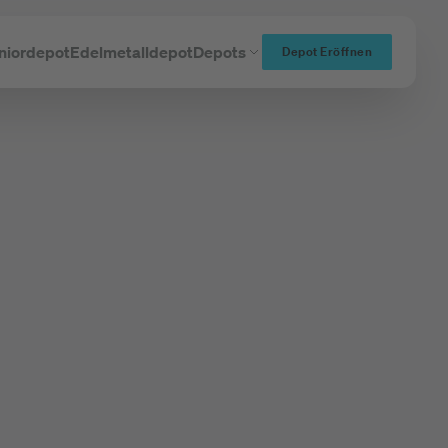
niordepot
Edelmetalldepot
Depots
Depot Eröffnen