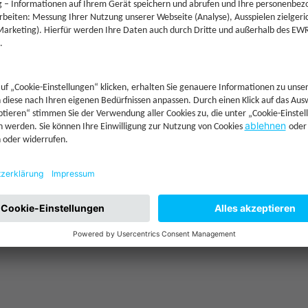
.000 €
—
—
—
—
—
stieren