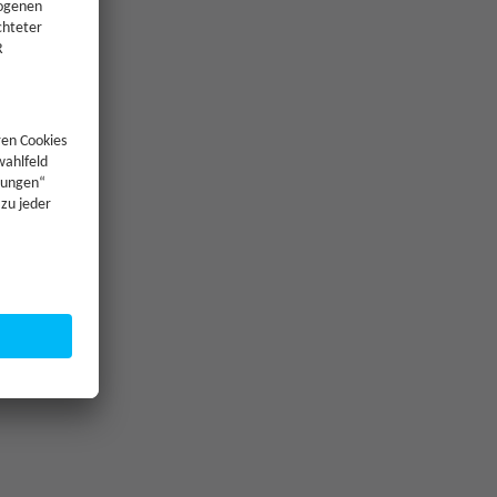
—
250 €
—
—
—
—
Jetzt Investieren