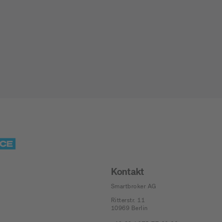
Jetzt Depot mit Sonderkonditionen nutzen
Kontakt
Smartbroker AG
Ritterstr. 11
10969
Berlin