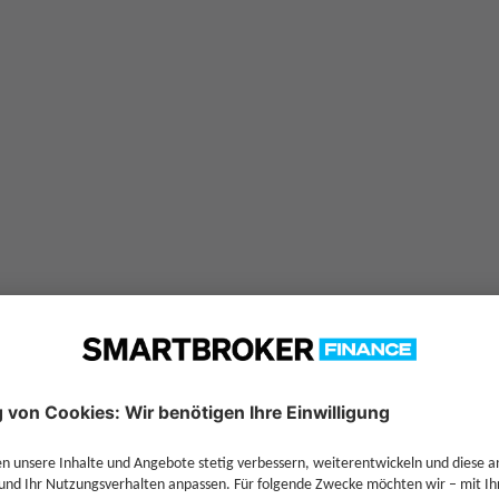
für
Schroder ISF-Euro Govern
ER+
comdirect
FFB
0,00 %
—
—
1,01 %
—
—