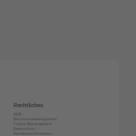
Rechtliches
AGB
Beschwerdemanagement
Cookie-Mananagment
Datenschutz
Fernabsatzinformation