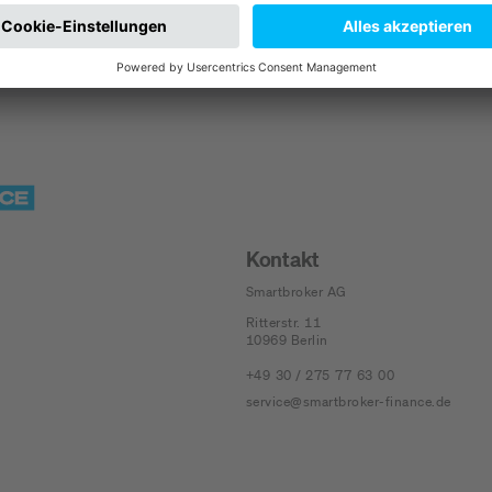
Kontakt
Smartbroker AG
Ritterstr. 11
10969
Berlin
+49 30 / 275 77 63 00
service@smartbroker-finance.de