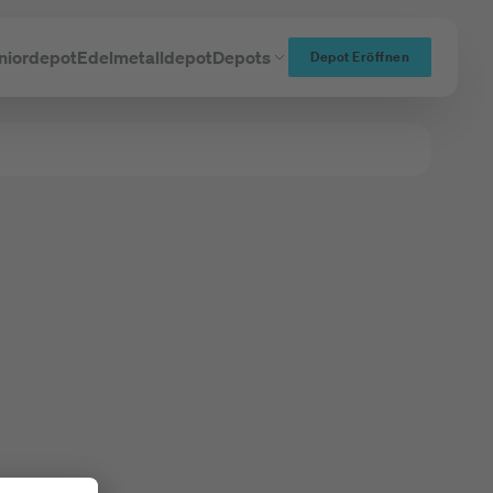
niordepot
Edelmetalldepot
Depots
Depot Eröffnen