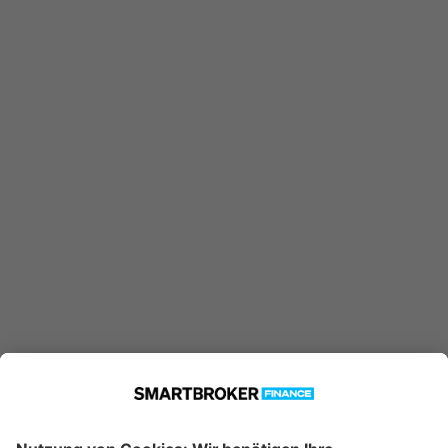
Ausgabeaufschlag
5,26 %
ohne Rabatt
250 €
Einmalanlage möglich ab
25 €
Sparplan möglich ab
Jetzt Investieren