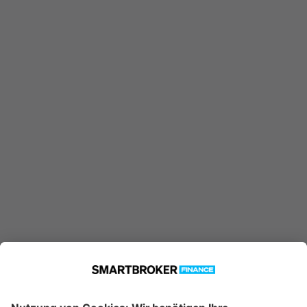
Ausgabeaufschlag
3,00 %
ohne Rabatt
250 €
Einmalanlage möglich ab
25 €
Sparplan möglich ab
Jetzt Investieren