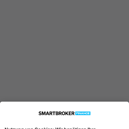
Ausgabeaufschlag
5,50 %
ohne Rabatt
250 €
Einmalanlage möglich ab
25 €
Sparplan möglich ab
Jetzt Investieren