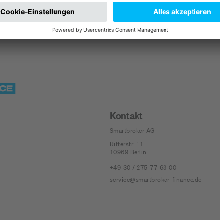
Kontakt
Smartbroker AG
Ritterstr. 11
10969
Berlin
+49 30 / 275 77 63 00
service@smartbroker-finance.de