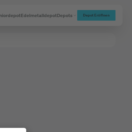
niordepot
Edelmetalldepot
Depots
Depot Eröffnen