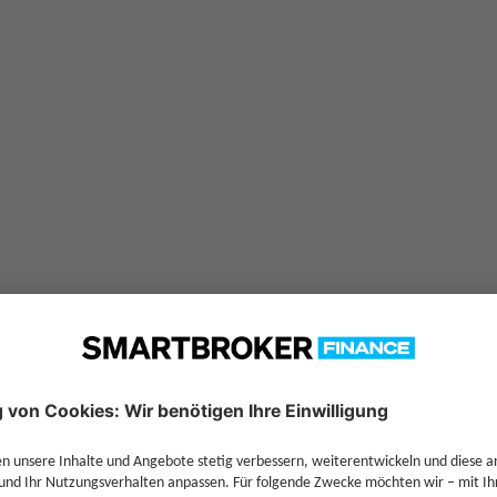
für
Memnon Fd-Memnon Europ
OKER+
comdirect
FFB
—
0,00 %
—
—
5,00 %
—