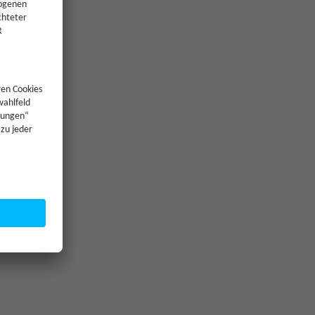
—
250 €
—
—
—
—
Jetzt Investieren