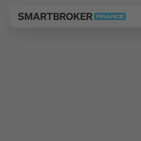
Zurück zu Fonds Finder
Fondsgesellschaft
Zadig Gestion (Luxembourg) S
Memnon Fd-
Anteile R EUR
Typ
WKN
ISIN
Aktienfonds
A1H70A
LU05781342