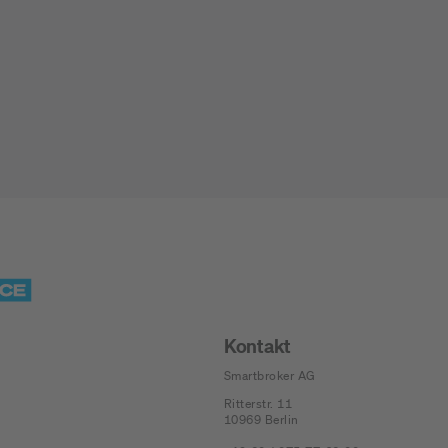
Jetzt Depot mit Sonderkonditionen nutzen
Kontakt
Smartbroker AG
Ritterstr. 11
10969
Berlin