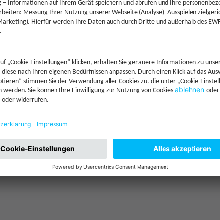
—
10.000 €
—
—
—
—
Jetzt Investieren