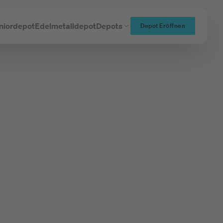
niordepot
Edelmetalldepot
Depots
Depot Eröffnen
und Namens-