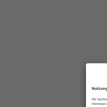
Rabatt im Vergleich
Finden Sie das Depot, dass zu Ihnen passt.
Partnerbank
SMARTBR
Ausgabeaufschlag
mit Rabatt
Ausgabeaufschlag
ohne Rabatt