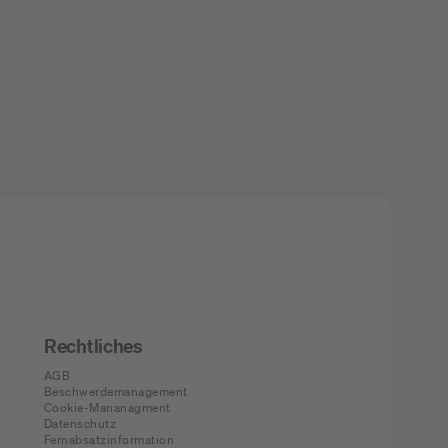
Rechtliches
AGB
Beschwerdemanagement
Cookie-Mananagment
Datenschutz
Fernabsatzinformation