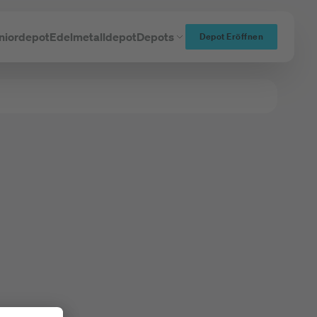
niordepot
Edelmetalldepot
Depots
Depot Eröffnen