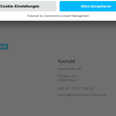
Kontakt
Smartbroker AG
Ritterstr. 11
10969
Berlin
+49 30 / 275 77 63 00
service@smartbroker-finance.de