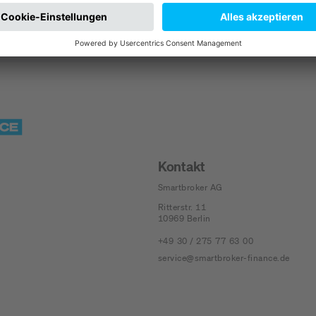
Kontakt
Smartbroker AG
Ritterstr. 11
10969
Berlin
+49 30 / 275 77 63 00
service@smartbroker-finance.de