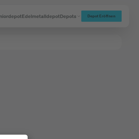
niordepot
Edelmetalldepot
Depots
Depot Eröffnen