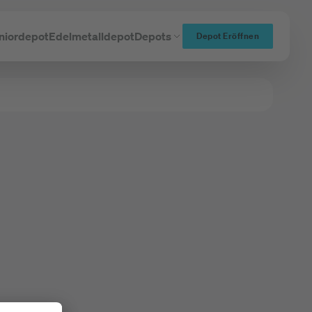
niordepot
Edelmetalldepot
Depots
Depot Eröffnen