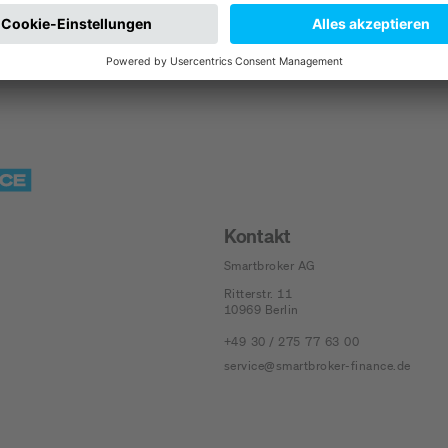
Kontakt
Smartbroker AG
Ritterstr. 11
10969
Berlin
+49 30 / 275 77 63 00
service@smartbroker-finance.de